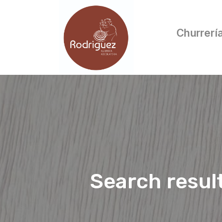
Churrerí
Search resul