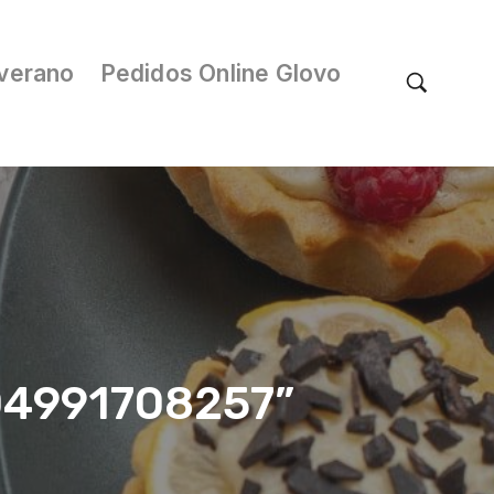
verano
Pedidos Online Glovo
/04991708257”