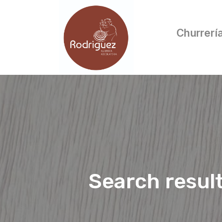
Churrerí
Search resul