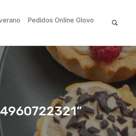
verano
Pedidos Online Glovo
/04960722321”