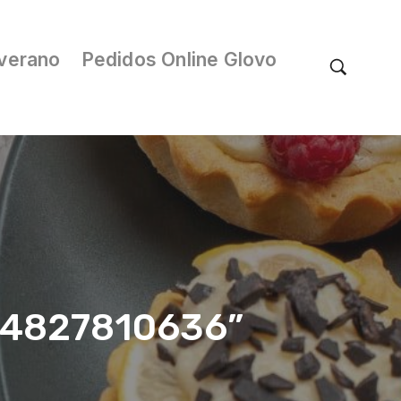
verano
Pedidos Online Glovo
/04827810636”