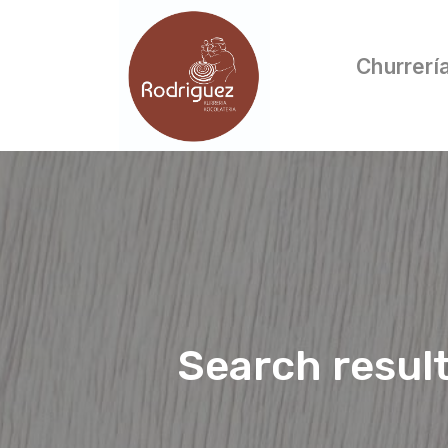
Churrerí
Search resul