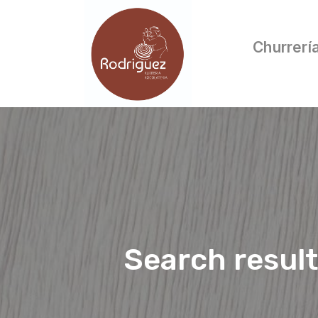
Churrerí
Search resul