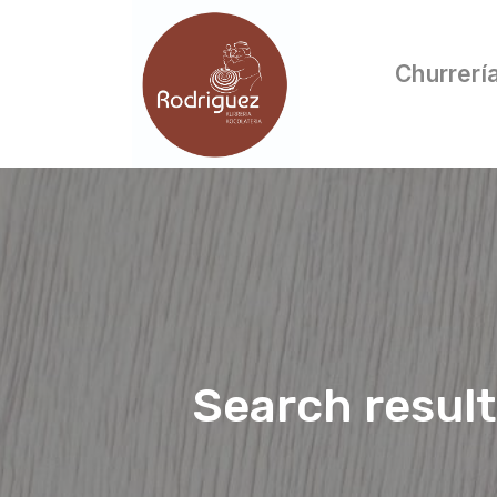
Churrerí
Search resul