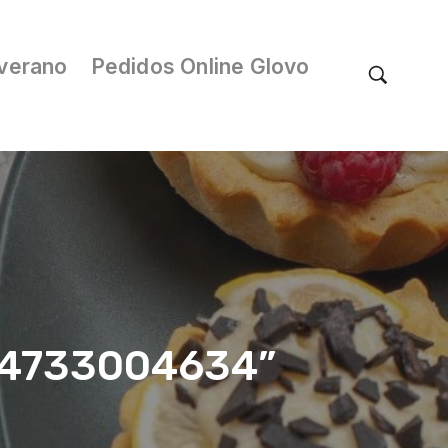
verano
Pedidos Online Glovo
/04733004634”