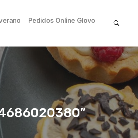
verano
Pedidos Online Glovo
/04686020380”