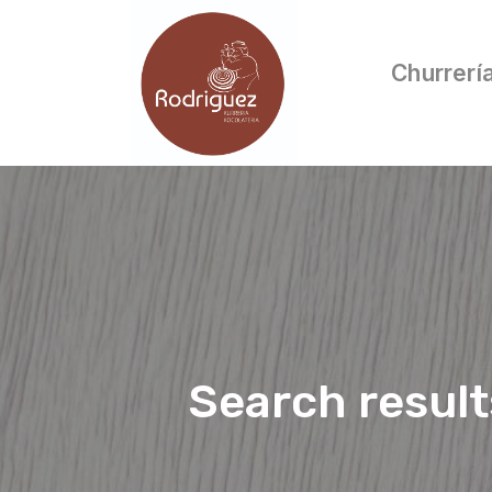
Churrerí
Search resul