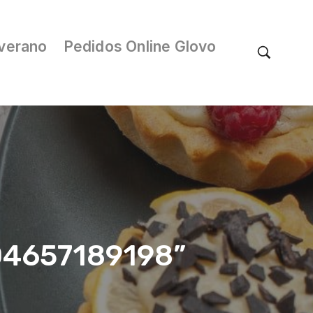
verano
Pedidos Online Glovo
/04657189198”