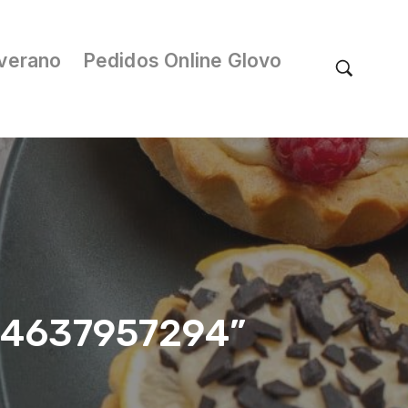
verano
Pedidos Online Glovo
/04637957294”