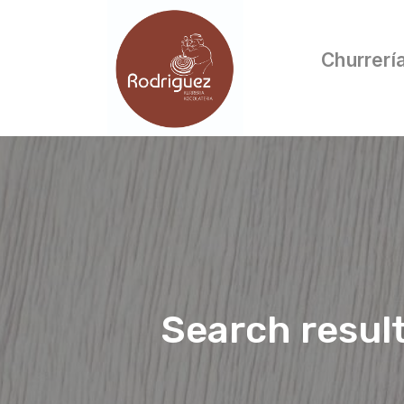
Churrerí
Search resul