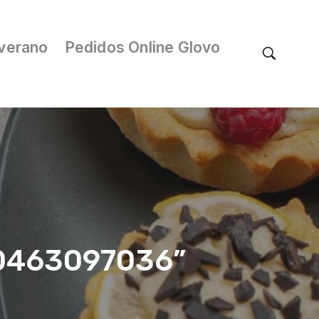
verano
Pedidos Online Glovo
D/0463097036”