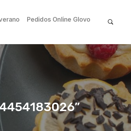
verano
Pedidos Online Glovo
/04454183026”