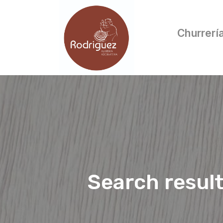
Churrerí
Search resul