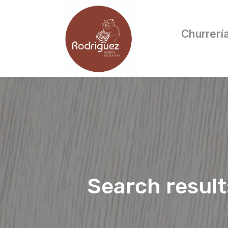
Churrerí
Search resul