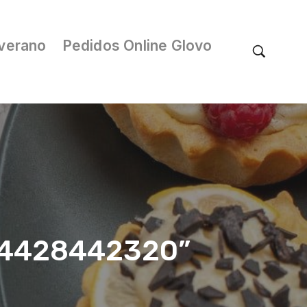
verano
Pedidos Online Glovo
/04428442320”