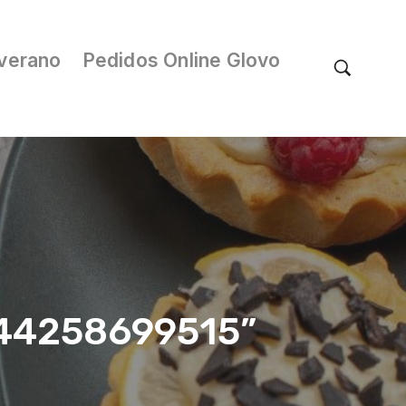
verano
Pedidos Online Glovo
/044258699515”