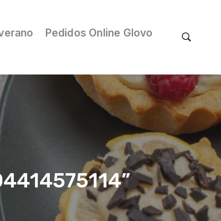
verano
Pedidos Online Glovo
/04414575114”