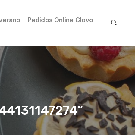
verano
Pedidos Online Glovo
044131147274”