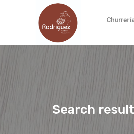
Churrerí
Search resul