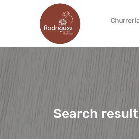
Churrerí
Search resul