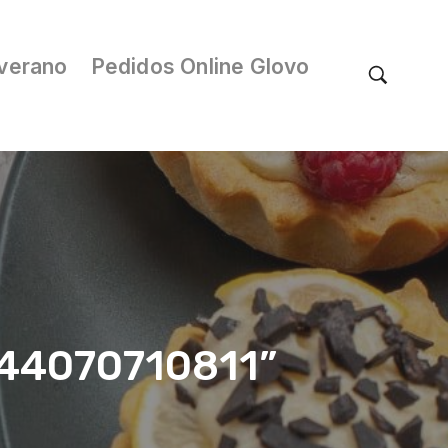
verano
Pedidos Online Glovo
044070710811”