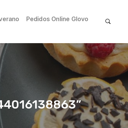
verano
Pedidos Online Glovo
/044016138863”