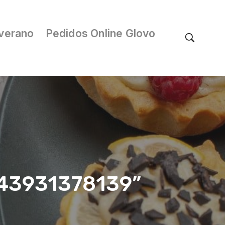
verano
Pedidos Online Glovo
/043931378139”