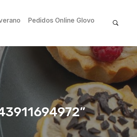
verano
Pedidos Online Glovo
/043911694972”