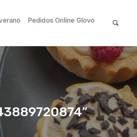
verano
Pedidos Online Glovo
/043889720874”