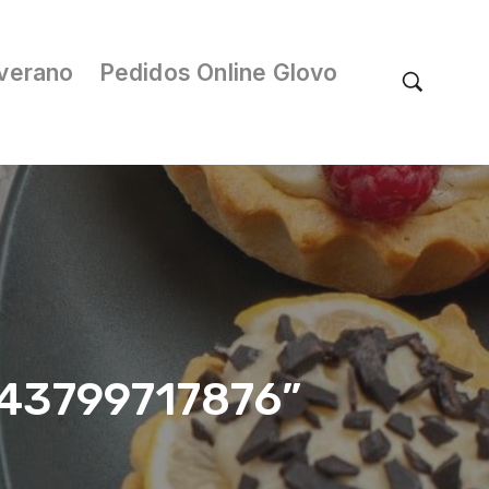
verano
Pedidos Online Glovo
043799717876”