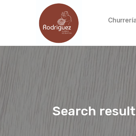
Churrerí
Search resul