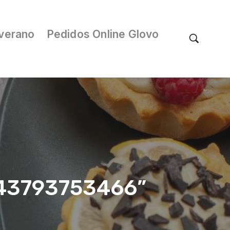
verano
Pedidos Online Glovo
/043793753466”