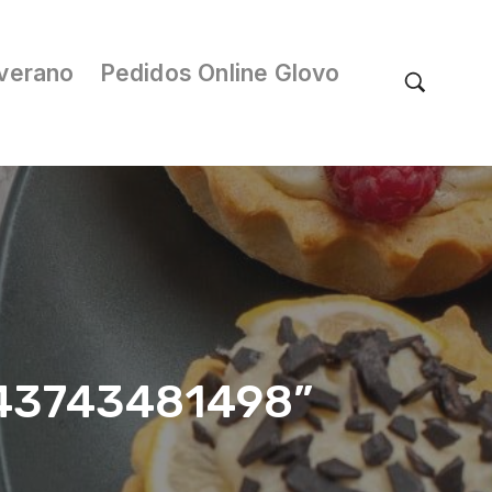
verano
Pedidos Online Glovo
/043743481498”