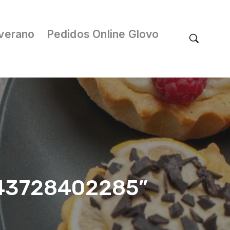
verano
Pedidos Online Glovo
/043728402285”