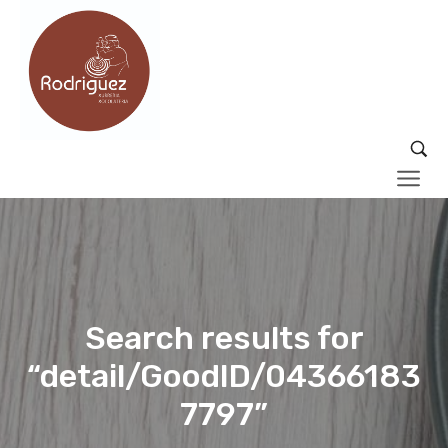
Search results for
“detail/GoodID/04366183
7797”