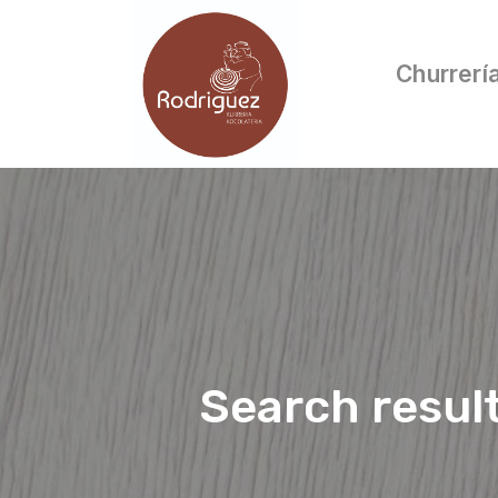
Churrerí
Search resul