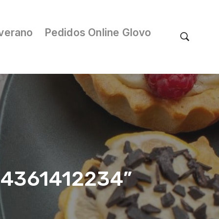
verano
Pedidos Online Glovo
/04361412234”