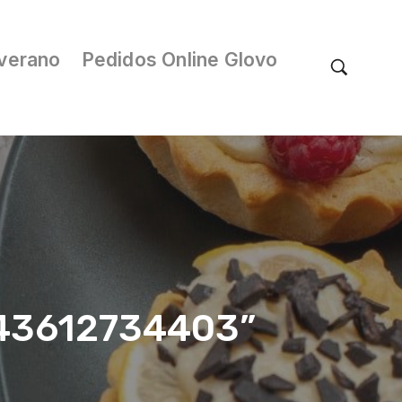
verano
Pedidos Online Glovo
/043612734403”