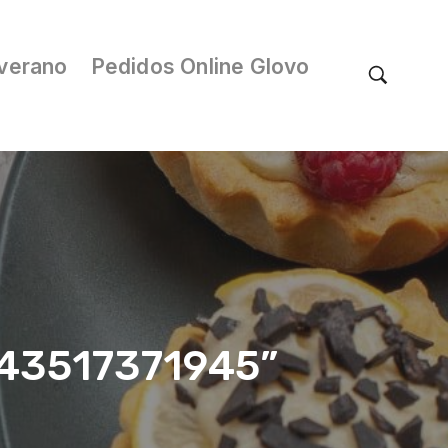
verano
Pedidos Online Glovo
/043517371945”