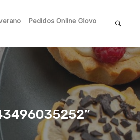
verano
Pedidos Online Glovo
/043496035252”