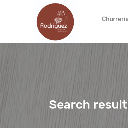
Churrerí
Search resul