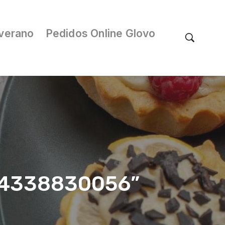
verano
Pedidos Online Glovo
/04338830056”