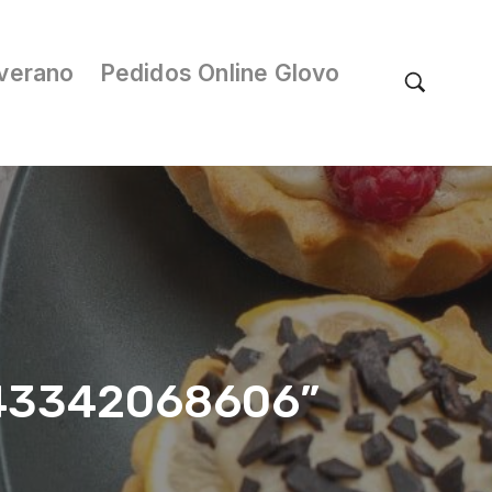
verano
Pedidos Online Glovo
/043342068606”