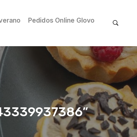
verano
Pedidos Online Glovo
/043339937386”