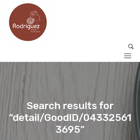
Search results for
“detail/GoodID/04332561
3695”