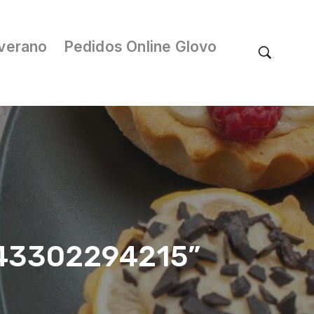
verano
Pedidos Online Glovo
/043302294215”