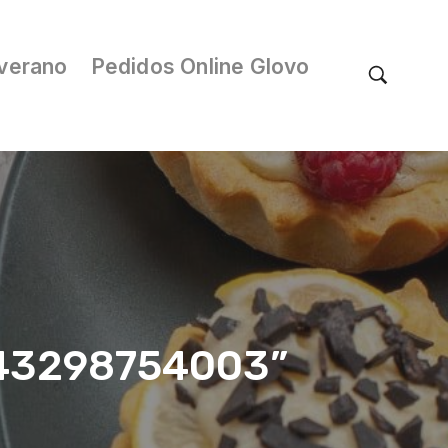
verano
Pedidos Online Glovo
/043298754003”