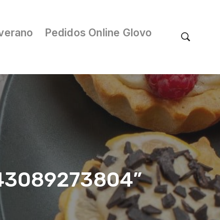
verano
Pedidos Online Glovo
/043089273804”