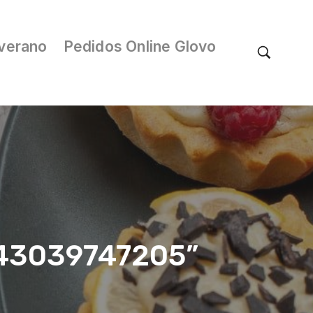
verano
Pedidos Online Glovo
/043039747205”