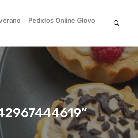
verano
Pedidos Online Glovo
/042967444619”