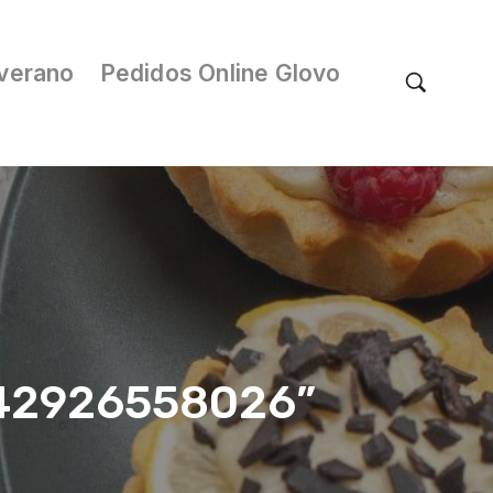
verano
Pedidos Online Glovo
/042926558026”