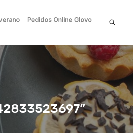
verano
Pedidos Online Glovo
/042833523697”