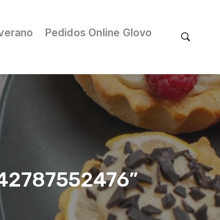
verano
Pedidos Online Glovo
/042787552476”