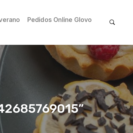
verano
Pedidos Online Glovo
/042685769015”