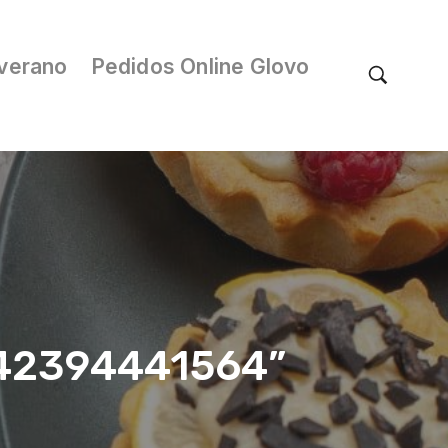
verano
Pedidos Online Glovo
/042394441564”