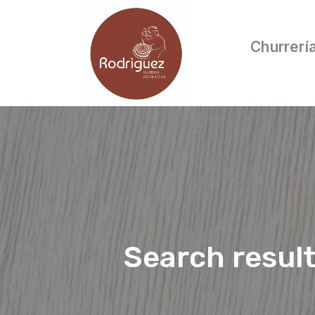
Churrerí
Search resul