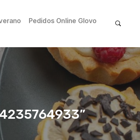
verano
Pedidos Online Glovo
/04235764933”