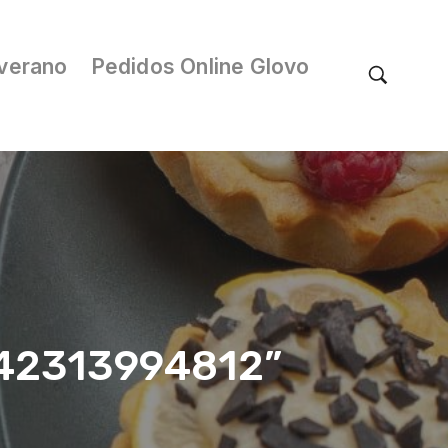
verano
Pedidos Online Glovo
/042313994812”