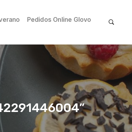
verano
Pedidos Online Glovo
/042291446004”