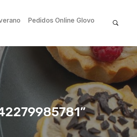
verano
Pedidos Online Glovo
/042279985781”