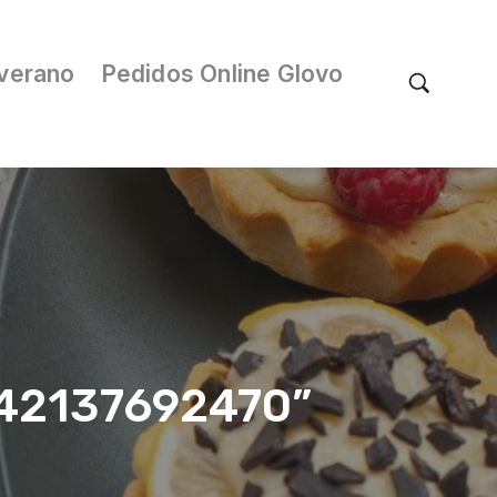
verano
Pedidos Online Glovo
/042137692470”