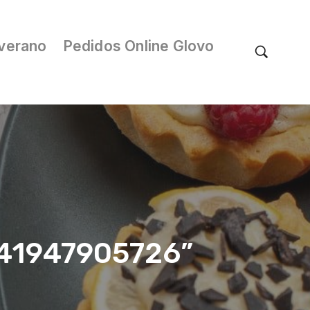
verano
Pedidos Online Glovo
/041947905726”