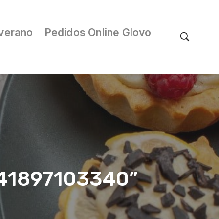
verano
Pedidos Online Glovo
/041897103340”