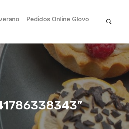
verano
Pedidos Online Glovo
/041786338343”