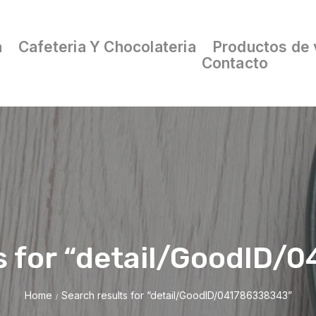
a
Cafeteria Y Chocolateria
Productos de 
Contacto
s for “detail/GoodID
Home
Search results for “detail/GoodID/041786338343”
/